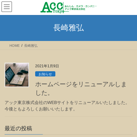
コ
ナ
ン
ビ
テ
ゲ
ン
ー
長崎雅弘
ツ
シ
へ
ョ
ス
ン
HOME
長崎雅弘
キ
に
ッ
移
プ
動
2021年1月9日
お知らせ
ホームページをリニューアルしま
した。
アック東京株式会社のWEBサイトをリニューアルいたしました。
今後ともよろしくお願いいたします。
最近の投稿